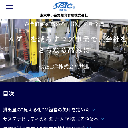
東京中小企業投資育成株式会社
企業価値を高める「GX」の新常識
「ムダ」を減らすコア事業で、会社を
さらなる高みに
CASE②株式会社共進
目次
排出量の“見える化”が経営の矢印を定めた
サステナビリティの推進で“人”が集まる企業へ