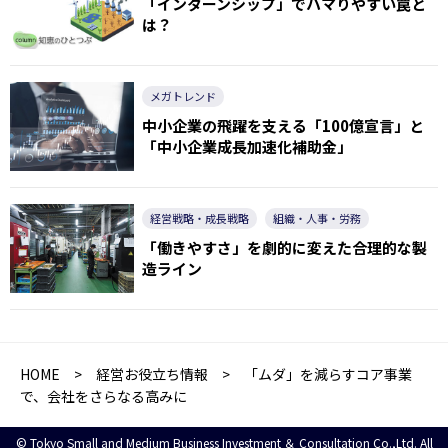
「インターンシップ」でハマりやすい罠と
は？
メガトレンド
中小企業の飛躍を支える「100億宣言」と
「中小企業成長加速化補助金」
経営戦略・成長戦略
組織・人事・労務
「働きやすさ」を劇的に変えた合理的な製
造ライン
HOME
>
経営お役立ち情報
> 「ムダ」を減らすコア事業
で、会社をさらなる高みに
© Tokyo Small and Medium Business Investment ＆ Consultation Co.,Ltd. All