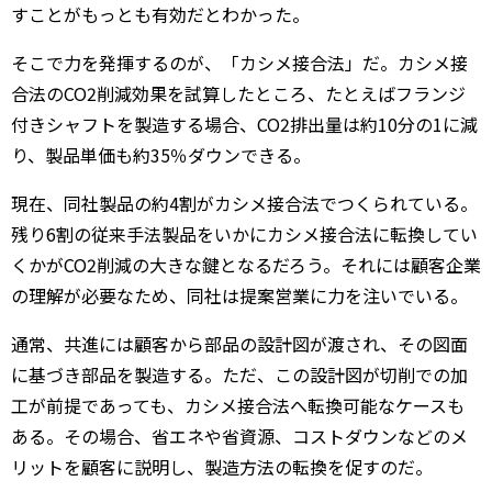
すことがもっとも有効だとわかった。
そこで力を発揮するのが、「カシメ接合法」だ。カシメ接
合法のCO2削減効果を試算したところ、たとえばフランジ
付きシャフトを製造する場合、CO2排出量は約10分の1に減
り、製品単価も約35％ダウンできる。
現在、同社製品の約4割がカシメ接合法でつくられている。
残り6割の従来手法製品をいかにカシメ接合法に転換してい
くかがCO2削減の大きな鍵となるだろう。それには顧客企業
の理解が必要なため、同社は提案営業に力を注いでいる。
通常、共進には顧客から部品の設計図が渡され、その図面
に基づき部品を製造する。ただ、この設計図が切削での加
工が前提であっても、カシメ接合法へ転換可能なケースも
ある。その場合、省エネや省資源、コストダウンなどのメ
リットを顧客に説明し、製造方法の転換を促すのだ。