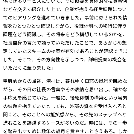
供できるサービスについて、その概要を具体的な投資事例
などを交えて紹介した上で、企業が抱える経営課題につい
てのヒアリングを進めていきました。事前に寄せられた情
報をひとつひとつ確認しながら、後継体制への移行に伴う
課題をどう認識し、その将来をどう構想しているのかを、
社長自身の言葉で語っていただけたことで、あらかじめ想
定していたスキームの提案が有効であることが確認できま
した。そこで、その方向性を示しつつ、詳細提案の機会を
いただくに至りました」
甲府駅からの帰途、清村は、暮れゆく車窓の風景を眺めな
がら、その日の社長の言葉やその表情を思い出し、確かな
手応えを感じていた。一般に、後継体制の構築という喫緊
の課題を抱えていたとしても、外部の資本を受け入れると
聞くと、そのことへの抵抗感から、その先のステップへと
進むことを躊躇するケースが多いのだ。時には、その一歩
を踏み出すために数年の歳月を費やすことさえある。しか