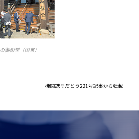
の御影堂（国宝）
機関誌そだとう221号記事から転載