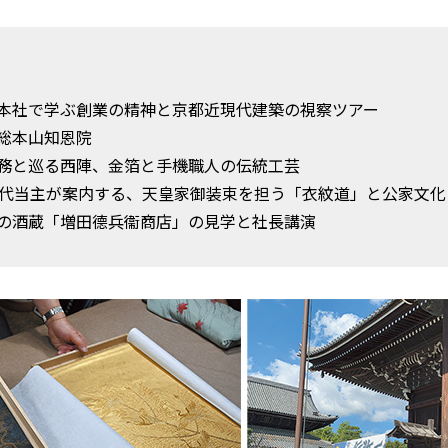
本社で学ぶ創業の精神と京都近現代建築の視察ツアー
総本山知恩院
務と巡る西陣、金箔と手機職人の伝統工芸
0代当主が案内する、天皇家御装束を担う「衣紋道」と公家文化
の酒蔵「増田德兵衞商店」の見学と社長講演