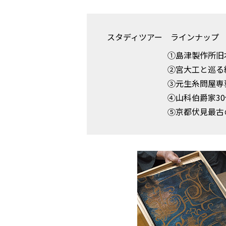
スタディツアー ラインナップ
①島津製作所旧
②宮大工と巡る
③元生糸問屋専
④山科伯爵家3
⑤京都伏見最古