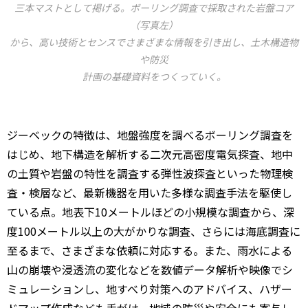
三本マストとして掲げる。ボーリング調査で採取された岩盤コア
（写真左）
から、高い技術とセンスでさまざまな情報を引き出し、土木構造物
や防災
計画の基礎資料をつくっていく。
ジーベックの特徴は、地盤強度を調べるボーリング調査を
はじめ、地下構造を解析する二次元高密度電気探査、地中
の土質や岩盤の特性を調査する弾性波探査といった物理検
査・検層など、最新機器を用いた多様な調査手法を駆使し
ている点。地表下10メートルほどの小規模な調査から、深
度100メートル以上の大がかりな調査、さらには海底調査に
至るまで、さまざまな依頼に対応する。また、雨水による
山の崩壊や浸透流の変化などを数値データ解析や映像でシ
ミュレーションし、地すべり対策へのアドバイス、ハザー