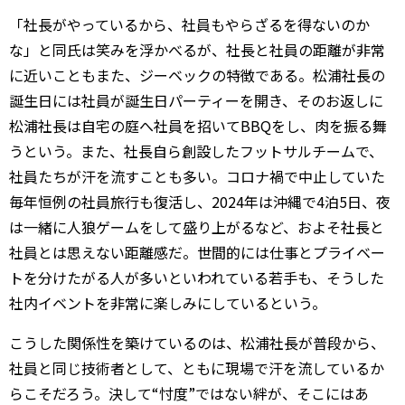
「社長がやっているから、社員もやらざるを得ないのか
な」と同氏は笑みを浮かべるが、社長と社員の距離が非常
に近いこともまた、ジーベックの特徴である。松浦社長の
誕生日には社員が誕生日パーティーを開き、そのお返しに
松浦社長は自宅の庭へ社員を招いてBBQをし、肉を振る舞
うという。また、社長自ら創設したフットサルチームで、
社員たちが汗を流すことも多い。コロナ禍で中止していた
毎年恒例の社員旅行も復活し、2024年は沖縄で4泊5日、夜
は一緒に人狼ゲームをして盛り上がるなど、およそ社長と
社員とは思えない距離感だ。世間的には仕事とプライベー
トを分けたがる人が多いといわれている若手も、そうした
社内イベントを非常に楽しみにしているという。
こうした関係性を築けているのは、松浦社長が普段から、
社員と同じ技術者として、ともに現場で汗を流しているか
らこそだろう。決して“忖度”ではない絆が、そこにはあ