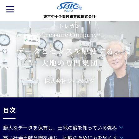
東京中小企業投資育成株式会社
トレカン
～Treasure Company～
データとセンスを駆使する、
大地の専門集団
株式会社ジーベック
目次
膨大なデータを保有し、土地の癖を知っている強み
高い社会貢献意識を持ち、地域のために力を尽くす