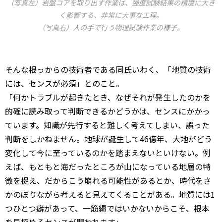
（写真左）岩盤コアを取り出す作業は、強度試験結果の精度に大き
く影響する、非常に大事な工程。
（写真右）人の手で行う物理試験作業の様子。
そんな根っからの技術者である同氏いわく、「地質の技術
には、センスが必須」とのこと。
「何かトラブルが起きたとき、なぜそれが発生したのかを
的確に読み取って判断できるかどうかは、センスにかかっ
ています。知識が先行すると難しく考えてしまい、誤った
判断をしかねません。地球が誕生して46億年、大地がどう
変化して今に至っているのかを踏まえないといけない。例
えば、もともと海だったところが山になっている地層の特
徴を捉え、だからこう崩れる可能性があるとか、時代をさ
かのぼりながら考えると見えてくることがある。地質には1
つひとつ癖があって、一筋縄ではいかないからこそ、根本
を見極めるセンスが問われます」