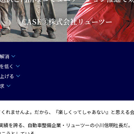
CASE③株式会社リューツー
解消
根を低く
を上げる
求
てくれませんよ。だから、『楽しくってしゃあない』と思える
庫実績を誇る、自動車整備企業・リューツーの小川信明社長だ。
抜こうとしている。