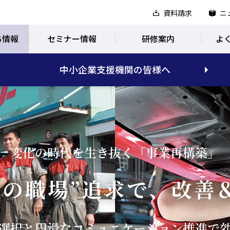
資料請求
ニ
ち情報
セミナー情報
研修案内
よ
中小企業支援機関の皆様へ
変化の時代を生き抜く「事業再構築」
想の職場”追求で、改善
選択と円滑なコミュニケーション推進で