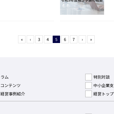
«
‹
3
4
5
6
7
›
»
コラム
特別対談
ルコンテンツ
中小企業支
／経営事例紹介
経営トップ