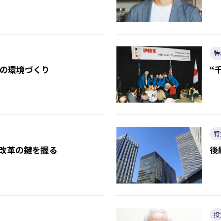
特
”の環境づくり
“
特
改革の鍵を握る
後
投