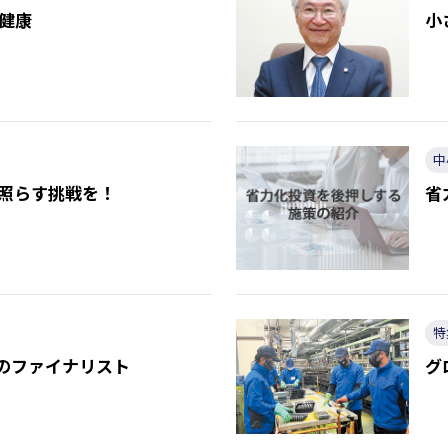
健康
小
中
照らす挑戦を！
省
特
界のファイナリスト
グ