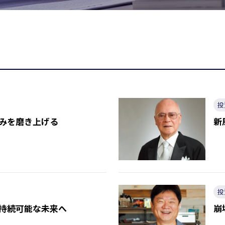
投
強みを磨き上げる
新
投
持続可能な未来へ
崩