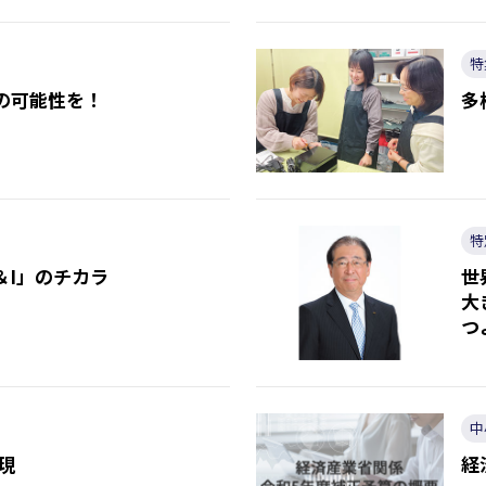
特
の可能性を！
多
特
＆I」のチカラ
世
大
つ
中
現
経