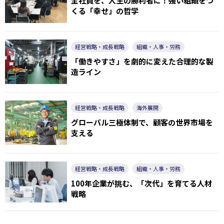
全社員を、人生の勝利者に！強い組織をつ
くる「幸せ」の哲学
経営戦略・成長戦略
組織・人事・労務
「働きやすさ」を劇的に変えた合理的な製
造ライン
経営戦略・成長戦略
海外展開
グローバル三極体制で、顧客の世界市場を
支える
経営戦略・成長戦略
組織・人事・労務
100年企業が挑む、「次代」を育てる人材
戦略