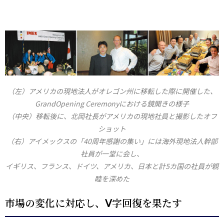
（左）アメリカの現地法人がオレゴン州に移転した際に開催した、
GrandOpening Ceremonyにおける鏡開きの様子
（中央）移転後に、北岡社長がアメリカの現地社員と撮影したオフ
ショット
（右）アイメックスの「40周年感謝の集い」には海外現地法人幹部
社員が一堂に会し、
イギリス、フランス、ドイツ、アメリカ、日本と計5カ国の社員が親
睦を深めた
市場の変化に対応し、Ⅴ字回復を果たす