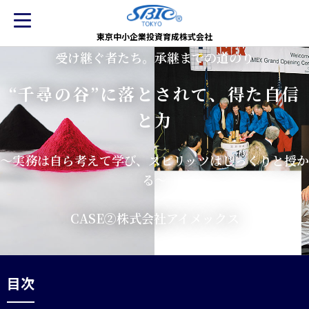
東京中小企業投資育成株式会社
受け継ぐ者たち。承継までの道のり
“千尋の谷”に落とされて、得た自信
と力
～実務は自ら考えて学び、スピリッツはじっくりと授か
る～
CASE②株式会社アイメックス
目次