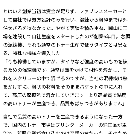
とはいえ創業当初は資金が足りず、ファブレスメーカーと
して自社では処方設計のみを行い、混練から粉砕までは外
注せざるを得なかった。やがて実績を積み重ね、岡山に工
場を建設して自社生産をスタートしたのが創業6年目。念願
の混練機、それも通常のトナー生産で使うタイプとは異な
る、特殊な機械を導入した。
「今も稼働していますが、タイヤなど強度の高いものを練
るための混練機です。通常は熱をかけて材料を溶かし、そ
れをスクリューの中で混ぜるのですが、当社の混練機は熱
をかけずに、粉状の材料をそのままバケットの中に入れ
て、高圧の摩擦熱で溶かしていきます。より高品質で粘度
の高いトナーが生産でき、品質もばらつきがありません」
自社で品質の高いトナーを生産できるようになった一方
で、国内のトナー市場はプリンターメーカーの純正品が主
流で、新興企業が食い込むのは至難の業だった。そのため