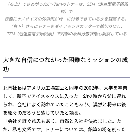
（右上）できあがった6～7μmのトナーは、SEM（走査型電子顕微
鏡）で
表面にナノサイズの外添剤が均一に付着できているかを観察する。
（右下）さらにトナーをダイアモンドカッターで輪切りにし、
TEM（透過型電子顕微鏡）で内部の原料分散状態も観察している
大きな自信につながった困難なミッションの成
功
北岡社長はアメリカ工場設立と同年の2002年、大学を卒業
して、新卒でアイメックスに入った。幼少時から父に連れ
られ、会社によく訪れていたこともあり、漠然と将来は後
を継ぐのだろうと感じていたと語る。
「会社を継ぐ意思もあり、自然と入社を決めました。た
だ、私も文系です。トナーについては、鉛筆の粉を削った