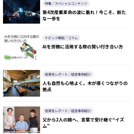
特集／スペシャルコンテンツ
第4次産業革命の波に乗れ！今こそ、新た
な一歩を
トピック解説／コラム
AIを労務に活用する際の賢い付き合い方
投資先レポート／経営事例紹介
人も自然も心地よく。木が導くつながりの
拠点
投資先レポート／経営事例紹介
父から2人の娘へ、言葉で受け継ぐ“イズ
ム”