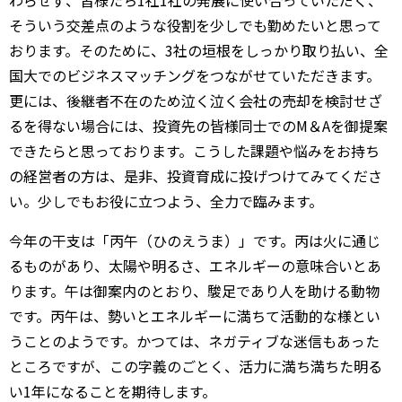
わらせず、皆様たち1社1社の発展に使い合っていただく、
そういう交差点のような役割を少しでも勤めたいと思って
おります。そのために、3社の垣根をしっかり取り払い、全
国大でのビジネスマッチングをつながせていただきます。
更には、後継者不在のため泣く泣く会社の売却を検討せざ
るを得ない場合には、投資先の皆様同士でのM＆Aを御提案
できたらと思っております。こうした課題や悩みをお持ち
の経営者の方は、是非、投資育成に投げつけてみてくださ
い。少しでもお役に立つよう、全力で臨みます。
今年の干支は「丙午（ひのえうま）」です。丙は火に通じ
るものがあり、太陽や明るさ、エネルギーの意味合いとあ
ります。午は御案内のとおり、駿足であり人を助ける動物
です。丙午は、勢いとエネルギーに満ちて活動的な様とい
うことのようです。かつては、ネガティブな迷信もあった
ところですが、この字義のごとく、活力に満ち満ちた明る
い1年になることを期待します。