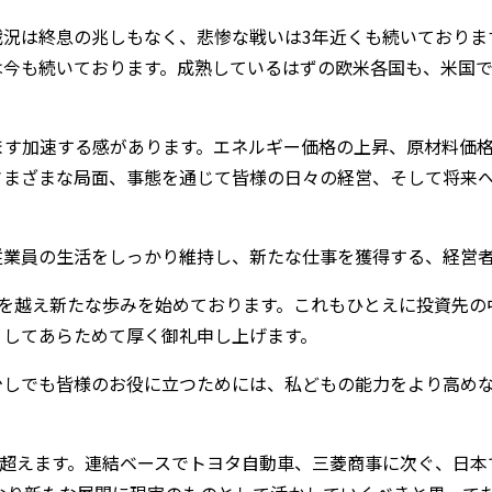
戦況は終息の兆しもなく、悲惨な戦いは3年近くも続いておりま
は今も続いております。成熟しているはずの欧米各国も、米国
ます加速する感があります。エネルギー価格の上昇、原材料価
さまざまな局面、事態を通じて皆様の日々の経営、そして将来
従業員の生活をしっかり維持し、新たな仕事を獲得する、経営
暦を越え新たな歩みを始めております。これもひとえに投資先の
りしてあらためて厚く御礼申し上げます。
少しでも皆様のお役に立つためには、私どもの能力をより高め
を超えます。連結ベースでトヨタ自動車、三菱商事に次ぐ、日本で