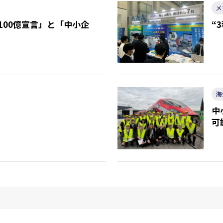
メ
100億宣言」と「中小企
“
海
中
可