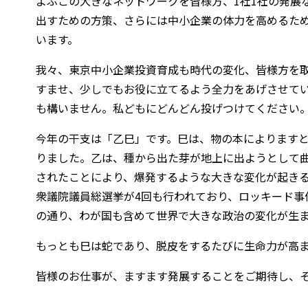
よぶこの大きなネットワークを皆様方、1社1社の発展
出すための方策、さらには中小企業の体力を高めるため
います。
我々、東京中小企業投資育成も時代の変化、皆様方を
すませ、少しでもお役に立てるよう全力をあげさせて
も構いません。私どもにどんどん投げつけてください
今年の干支は「乙巳」です。巳は、物の本によります
りました。乙は、種から出た芽が地上に出ようとして
されたことにより、爆発するような大きな変化が起き
衆議院議員総選挙が4回も行われており、ロッキード
の通り、わが国も含めて世界で大きな政治の変化が生
もっとも巳は蛇であり、脱皮をするたびに生命力が高
皆様のお仕事が、ますます発展することをご期待し、