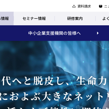
資料請求
ニ
ち情報
セミナー情報
研修案内
よ
中小企業支援機関の皆様へ
時代へと脱皮し、生命力
0社におよぶ大きなネット