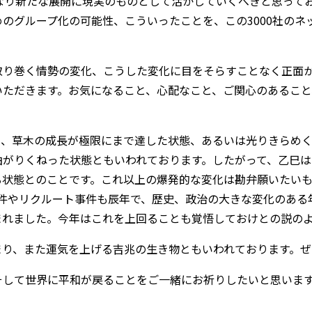
なり新たな展開に現実のものとして活かしていくべきと思って
のグループ化の可能性、こういったことを、この3000社のネ
取り巻く情勢の変化、こうした変化に目をそらすことなく正面
いただきます。お気になること、心配なこと、ご関心のあること
。
と、草木の成長が極限にまで達した状態、あるいは光りきらめ
曲がりくねった状態ともいわれております。したがって、乙巳
る状態とのことです。これ以上の爆発的な変化は勘弁願いたいも
事件やリクルート事件も辰年で、歴史、政治の大きな変化のある
まれました。今年はこれを上回ることも覚悟しておけとの説の
まり、また運気を上げる吉兆の生き物ともいわれております。ぜ
そして世界に平和が戻ることをご一緒にお祈りしたいと思いま