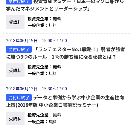
投資育成セミナー「日本一のマグロ船から
受付け終了
学んだマネジメントとリーダーシップ」
投資先企業
：無料
受講料
一般企業
：無料
2018年06月15日 15:00～17:00
「ランチェスターNo.1戦略！」弱者が強者
受付け終了
に勝つ3つのルール 1％の勝ち組になる秘訣とは？
投資先企業
：無料
受講料
一般企業
：無料
2018年06月13日 15:30～17:00
データと事例から学ぶ中小企業の生産性向
受付け終了
上策(2018年版 中小企業白書解説セミナー)
投資先企業
：無料
受講料
一般企業
：無料