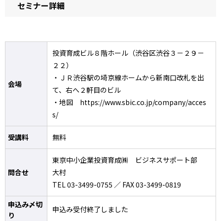
セミナー詳細
投資育成ビル８階ホール（渋谷区渋谷３－２９－
２２）
・ＪＲ渋谷駅の埼京線ホームから新南口改札を出
会場
て、右へ２軒目のビル
・地図 https://www.sbic.co.jp/company/acces
s/
受講料
無料
東京中小企業投資育成㈱ ビジネスサポート部
問合せ
大村
TEL 03-3499-0755 ／ FAX 03-3499-0819
申込み〆切
申込み受付終了しました
り