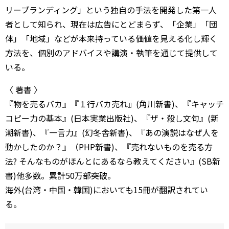
リーブランディング」という独自の手法を開発した第一人
者として知られ、現在は広告にとどまらず、「企業」「団
体」「地域」などが本来持っている価値を見える化し輝く
方法を、個別のアドバイスや講演・執筆を通じて提供して
いる。
〈 著書 〉
『物を売るバカ』『１行バカ売れ』(角川新書)、『キャッチ
コピー力の基本』(日本実業出版社)、『ザ・殺し文句』(新
潮新書)、『一言力』(幻冬舎新書)、『あの演説はなぜ人を
動かしたのか？』（PHP新書)、『売れないものを売る方
法? そんなものがほんとにあるなら教えてください』(SB新
書)他多数。累計50万部突破。
海外(台湾・中国・韓国)においても15冊が翻訳されてい
る。