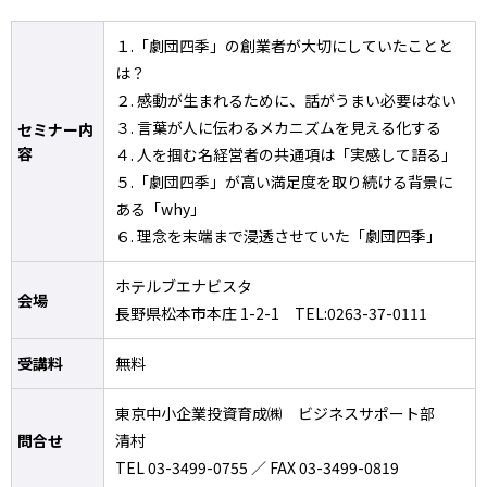
１.「劇団四季」の創業者が大切にしていたことと
は？
２. 感動が生まれるために、話がうまい必要はない
３. 言葉が人に伝わるメカニズムを見える化する
セミナー内
容
４. 人を掴む名経営者の共通項は「実感して語る」
５.「劇団四季」が高い満足度を取り続ける背景に
ある「why」
６. 理念を末端まで浸透させていた「劇団四季」
ホテルブエナビスタ
会場
長野県松本市本庄 1-2-1 TEL:0263-37-0111
受講料
無料
東京中小企業投資育成㈱ ビジネスサポート部
問合せ
清村
TEL 03-3499-0755 ／ FAX 03-3499-0819