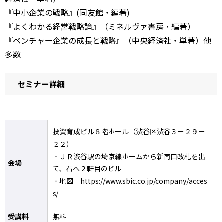
『中小企業の戦略』(同友館・編著)
『よくわかる経営戦略論』（ミネルヴァ書房・編著）
『ベンチャー企業の成長と戦略』（中央経済社・単著）他
多数
セミナー詳細
投資育成ビル８階ホール（渋谷区渋谷３－２９－
２２）
・ＪＲ渋谷駅の埼京線ホームから新南口改札を出
会場
て、右へ２軒目のビル
・地図 https://www.sbic.co.jp/company/acces
s/
受講料
無料