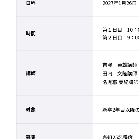
日程
2027年1月26
第１日目 10：0
時間
第２日目 9：00
吉澤 英雄講師
講師
田内 文隆講師
名児耶 美紀講
対象
新卒2年目以降
募集
各組25名程度