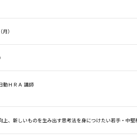
日（月）
0
日動ＨＲＡ 講師
向上、新しいものを生み出す思考法を身につけたい若手・中堅