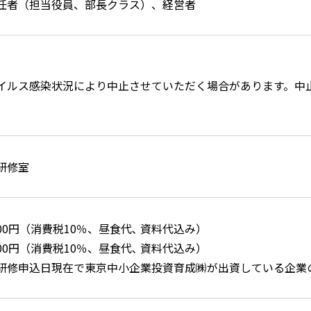
任者（担当役員、部長クラス）、経営者
イルス感染状況により中止させていただく場合があります。中
研修室
000円（消費税10％、昼食代､ 資料代込み）
000円（消費税10％、昼食代､ 資料代込み）
研修申込日現在で東京中小企業投資育成㈱が出資している企業