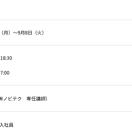
。
（月）〜9月8日（火）
0-18:30
7:00
㈱ノビテク 専任講師）
新入社員