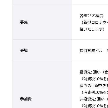
各組25名程度
募集
（新型コロナウ
絡いたします）
会場
投資育成ビル 
投資先: 通い（
（消費税10%
宿泊の手配を弊社
（消費税10%
参加費
非投資先: 通い
（消費税10%