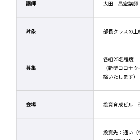
講師
太田 昌宏講師
対象
部長クラスの上
各組25名程度
募集
（新型コロナウ
絡いたします）
会場
投資育成ビル 
投資先：通い（宿