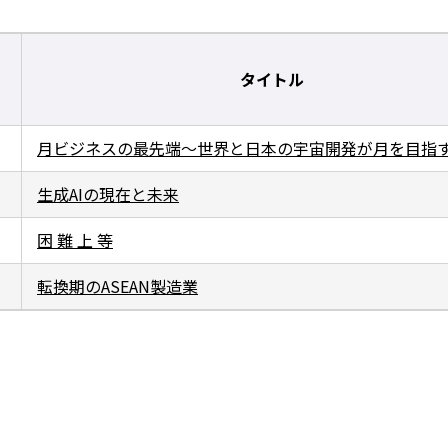
タイトル
月ビジネスの最先端～世界と日本の宇宙開発が月を目指
生成AIの現在と未来
困 難 上 等
転換期のASEAN製造業