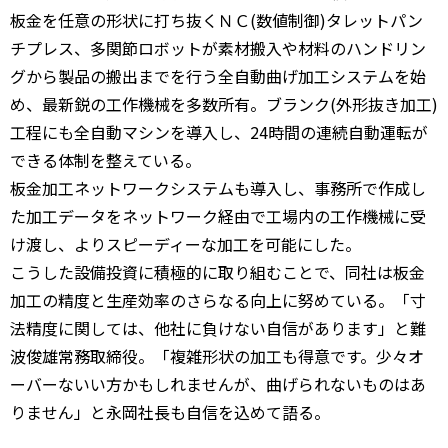
板金を任意の形状に打ち抜くＮＣ(数値制御)タレットパン
チプレス、多関節ロボットが素材搬入や材料のハンドリン
グから製品の搬出までを行う全自動曲げ加工システムを始
め、最新鋭の工作機械を多数所有。ブランク(外形抜き加工)
工程にも全自動マシンを導入し、24時間の連続自動運転が
できる体制を整えている。
板金加工ネットワークシステムも導入し、事務所で作成し
た加工データをネットワーク経由で工場内の工作機械に受
け渡し、よりスピーディーな加工を可能にした。
こうした設備投資に積極的に取り組むことで、同社は板金
加工の精度と生産効率のさらなる向上に努めている。「寸
法精度に関しては、他社に負けない自信があります」と難
波俊雄常務取締役。「複雑形状の加工も得意です。少々オ
ーバーないい方かもしれませんが、曲げられないものはあ
りません」と永岡社長も自信を込めて語る。