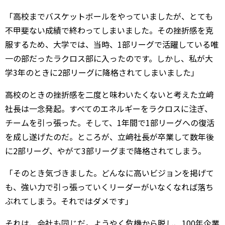
「高校までバスケットボールをやっていましたが、とても
不甲斐ない成績で終わってしまいました。その挫折感を克
服するため、大学では、当時、1部リーグで活躍している唯
一の部だったラクロス部に入ったのです。しかし、私が大
学3年のときに2部リーグに降格されてしまいました」
高校のときの挫折感を二度と味わいたくないと考えた立﨑
社長は一念発起。すべてのエネルギーをラクロスに注ぎ、
チームを引っ張った。そして、1年間で1部リーグへの復活
を成し遂げたのだ。ところが、立﨑社長が卒業して数年後
に2部リーグ、やがて3部リーグまで降格されてしまう。
「そのとき気づきました。どんなに高いビジョンを掲げて
も、強い力で引っ張っていくリーダーがいなくなれば落ち
ぶれてしまう。それではダメです」
それは、会社も同じだ。ようやく危機から脱し、100年企業