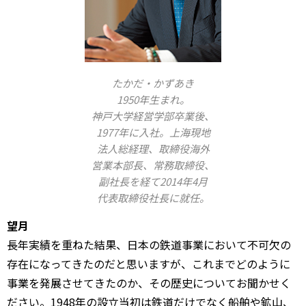
たかだ・かずあき
1950年生まれ。
神戸大学経営学部卒業後、
1977年に入社。上海現地
法人総経理、取締役海外
営業本部長、常務取締役、
副社長を経て2014年4月
代表取締役社長に就任。
望月
長年実績を重ねた結果、日本の鉄道事業において不可欠の
存在になってきたのだと思いますが、これまでどのように
事業を発展させてきたのか、その歴史についてお聞かせく
ださい。1948年の設立当初は鉄道だけでなく船舶や鉱山、