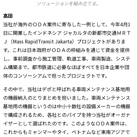
ソリューションを組み立てる。
髙田
当社が海外のＯＤＡ案件に寄与した一例として、今年4月1
日に開業したインドネシア ジャカルタの新都市交通ＭＲＴ
Ｊ（Mass RapidTransit Jakarta）プロジェクトがありま
す。これは日本政府がＯＤＡの枠組みを通じて資金を提供
し、事前調査から施工管理、軌道工事、車両製造、システ
ム構築まで、都市鉄道に必要なほぼすべてを日本企業や団
体のコンソーシアムで担ったプロジェクトです。
その中で、当社はデポと呼ばれる車両メンテナンス基地用
の機器納入のとりまとめを担いました。車両メンテナンス
基地用の機器というのは中小十数社の設備メーカーの機器
で構成されるため、各社とのパイプを持つ当社がオーガナ
イザーとして選ばれたのです。このようなＯＤＡ案件は、
これからもミャンマーやタイ、ベトナムなど東南アジアで