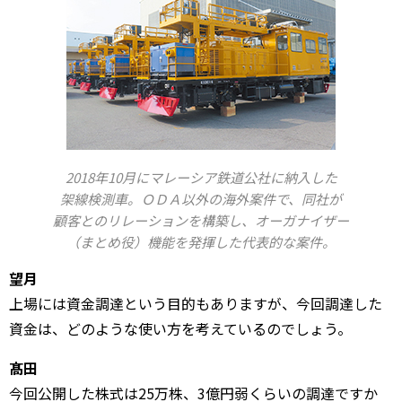
2018年10月にマレーシア鉄道公社に納入した
架線検測車。ＯＤＡ以外の海外案件で、同社が
顧客とのリレーションを構築し、オーガナイザー
（まとめ役）機能を発揮した代表的な案件。
望月
上場には資金調達という目的もありますが、今回調達した
資金は、どのような使い方を考えているのでしょう。
髙田
今回公開した株式は25万株、3億円弱くらいの調達ですか