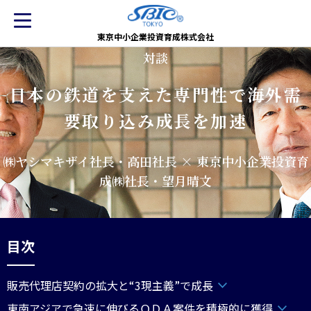
東京中小企業投資育成株式会社
対談
日本の鉄道を支えた専門性で海外需
要取り込み成長を加速
㈱ヤシマキザイ社長・高田社長 × 東京中小企業投資育
成㈱社長・望月晴文
目次
販売代理店契約の拡大と“3現主義”で成長
東南アジアで急速に伸びるＯＤＡ案件を積極的に獲得