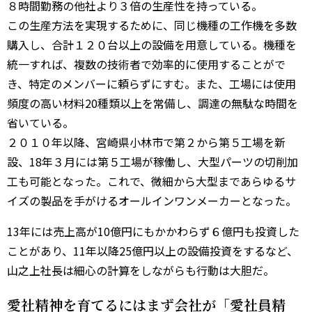
８時間勤務の他社より３倍の生産性を持っている。
この生産方法を実現するために、同じ機種の工作機を多数
購入し、合計１２０台以上の設備を用意している。機種を
統一すれば、複数の技術者で効率的に使用することがで
き、特定のメンバーに頼らずにすむ。また、工場には使用
頻度の高い材料20種類以上を常備し、調達の無駄な時間を
省いている。
２０１０年以降、宮崎県小林市で第２から第５工場を新
設、18年３月には第５工場が稼働し、大型パーツの切削加
工も可能となった。これで、微細から大型まであらゆるサ
イズの製品を手がけるオールインワンメーカーとなった。
13年には売上高が10億円にもかかわらず６億円も投資した
ことがあり、11年以降25億円以上の設備投資をするなど、
山之上社長は細心の計算をしながらも行動は大胆だ。
愛社精神を育てるにはまず会社が「愛社員精