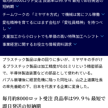
毎月約8000ロット受注 良品率は99.９％ 最短で即日発送の
短納期
チームワークの 「ミヤザキ方式」で機械は常にフル稼働
愛社精神を育てるにはまず会社が「愛社員精神」を持つべ
し
大量加工から小ロットでも単価の高い特殊加工へシフト
事業経営に関するお役立ち情報資料請求
プラスチック製品は身の回りに多いが、ミヤザキの手がけ
るプラスチック製品は加工精度が0.01ミリという精密部品
で、半導体製造装置などの部品として使われている。
バブル崩壊後に経営危機に陥った同社は、山之上道廣社長
の率先垂範の下、日本を代表する企業に変身した。
毎月約8000ロット受注 良品率は99.９％ 最短で
即日発送の短納期