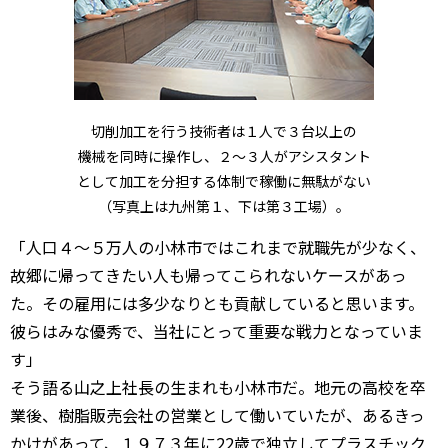
切削加工を行う技術者は１人で３台以上の
機械を同時に操作し、２〜３人がアシスタント
として加工を分担する体制で稼働に無駄がない
（写真上は九州第１、下は第３工場）。
「人口４〜５万人の小林市ではこれまで就職先が少なく、
故郷に帰ってきたい人も帰ってこられないケースがあっ
た。その雇用には多少なりとも貢献していると思います。
彼らはみな優秀で、当社にとって重要な戦力となっていま
す」
そう語る山之上社長の生まれも小林市だ。地元の高校を卒
業後、樹脂販売会社の営業として働いていたが、あるきっ
かけがあって、１９７３年に22歳で独立してプラスチック