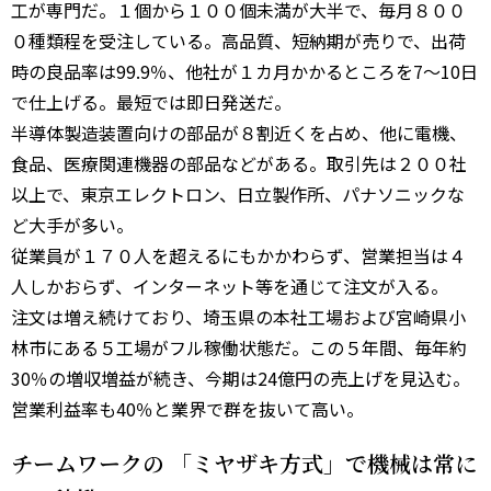
工が専門だ。１個から１００個未満が大半で、毎月８００
０種類程を受注している。高品質、短納期が売りで、出荷
時の良品率は99.9％、他社が１カ月かかるところを7～10日
で仕上げる。最短では即日発送だ。
半導体製造装置向けの部品が８割近くを占め、他に電機、
食品、医療関連機器の部品などがある。取引先は２００社
以上で、東京エレクトロン、日立製作所、パナソニックな
ど大手が多い。
従業員が１７０人を超えるにもかかわらず、営業担当は４
人しかおらず、インターネット等を通じて注文が入る。
注文は増え続けており、埼玉県の本社工場および宮崎県小
林市にある５工場がフル稼働状態だ。この５年間、毎年約
30％の増収増益が続き、今期は24億円の売上げを見込む。
営業利益率も40％と業界で群を抜いて高い。
チームワークの 「ミヤザキ方式」で機械は常に