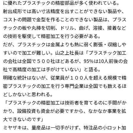
に優れたプラスチックの精密部品が多く使われている。
射出成形では高い寸法精度を出すことができない製品や、
コストの問題で金型を作ることのできない製品は、プラス
チックの板や丸棒を切削、ドリル、曲げ、溶接、接着など
の技術を駆使して精密加工を行う必要がある。
だが、プラスチックは金属よりも熱に弱く膨張・収縮しや
すいので加工が難しい。山之上社長は「プラスチック加工
の会社は全国で５００社ほどあるが、95％は10人前後の会
社で高精度の加工は手がけていない」と語る。
明確な統計はないが、従業員が１００人を超える規模で精
密プラスチックの加工を行う専門企業は全国でも数えるほ
どしかないと思われる。
「プラスチックの精密加工は技術者を育てるのに手間がか
かり、設備投資も資金が必要ですから、なかなか事業を拡
大できないのです」
ミヤザキは、量産品は一切手がけず、特注品の小ロット加