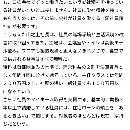
も、この会社でずっと働きたいという愛社精神を持ってい
る社員がいないと成長しません。社員に愛社精神を持って
もらうためには、その前に会社が社員を愛する『愛社員精
神』が必要です」
こう考えた山之上社長は、社員の職場環境と生活環境の改
善に取り組んできた。工場は、会議室やトイレは高級ホテ
ル並み。フロアも製造現場と思えないきれいさで、食堂で
提供される食事はすべて無料だ。
給料は首都圏並みの水準で、経常利益の２割を決算賞与と
して年間４回に分けて還元している。主任クラスでは年間
２００万円以上、社歴の浅い一般社員でも１００万円以上
になるという。
さらに社員のマイホーム取得も支援する。基本的に勤務３
年以上で結婚している社員には、住宅ローンの頭金を「あ
るとき払い」で援助する。対象者のほとんどは現在、家持
ちだという。