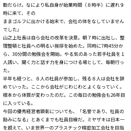
勤だらけ。なにより私自身が始業時間（８時半）に遅れ９
時に来て、その
ままゴルフに出かける始末で、会社の体をなしていません
でした」
山之上社長は自ら会社の改革を決意。朝７時に出社し、整
理整頓と社員への明るい挨拶を始めた。同時に7時45分か
ら、30分間の勉強会を開始。やる気のあった若手社員を１
人誘い、聞く力と話す力を身につける場として、毎朝行っ
た。
半年も経つと、８人の社員が参加し、残る８人は会社を辞
めていった。ここから会社がじわじわとよくなっていく。
根本から体質が変わったのだ。この毎日の勉強会も26年目
に入っている。
今回の優秀経営者顕彰についても、「名誉であり、社員の
励みになる」とあくまでも社員目線だ。ミヤザキは日本一
を超えて、いま世界一のプラスチック精密加工会社を目指