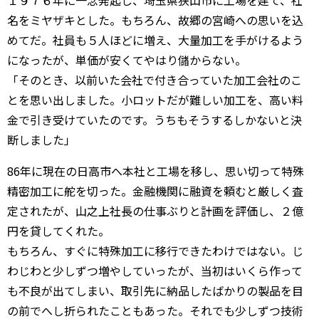
１９７６年に一念発起し、埼玉県狭山市に工場を建て、社
名をミヤザキとした。もちろん、故郷の宮崎への思いを込
めてだ。社員も５人ほどに増え、大量加工を手がけるよう
になったが、単価が安くてやはり儲からない。
「そのとき、以前いた会社で付き合っていた加工会社のこ
とを思い出しました。小ロットだが難しい加工を、高い料
金で引き受けていたのです。うちもそうするしかないと決
断しました」
86年に現在の日高市へ本社と工場を移し、思い切って特殊
精密加工に舵を切った。金融機関に融資を頼むと厳しく査
定されたが、山之上社長の仕事ぶりと計画を評価し、２億
円を貸してくれた。
もちろん、すぐに特殊加工に移行できたわけではない。じ
わじわと少しずつ増やしていったが、当初はいくら作って
も不良が出てしまい、取引先に納品したばかりの製品を目
の前でへし折られたこともあった。それでも少しずつ技術