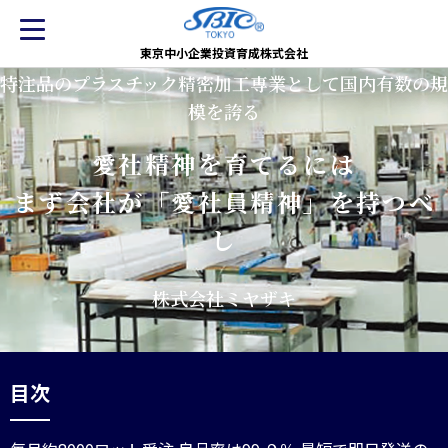
東京中小企業投資育成株式会社
特注品のプラスチック精密加工専業として国内有数の規
模を誇る
愛社精神を育てるには
まず会社が「愛社員精神」を持つべ
し
株式会社ミヤザキ
目次