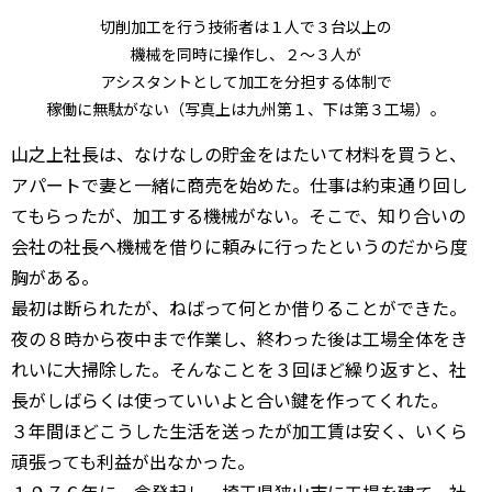
切削加工を行う技術者は１人で３台以上の
機械を同時に操作し、２〜３人が
アシスタントとして加工を分担する体制で
稼働に無駄がない（写真上は九州第１、下は第３工場）。
山之上社長は、なけなしの貯金をはたいて材料を買うと、
アパートで妻と一緒に商売を始めた。仕事は約束通り回し
てもらったが、加工する機械がない。そこで、知り合いの
会社の社長へ機械を借りに頼みに行ったというのだから度
胸がある。
最初は断られたが、ねばって何とか借りることができた。
夜の８時から夜中まで作業し、終わった後は工場全体をき
れいに大掃除した。そんなことを３回ほど繰り返すと、社
長がしばらくは使っていいよと合い鍵を作ってくれた。
３年間ほどこうした生活を送ったが加工賃は安く、いくら
頑張っても利益が出なかった。