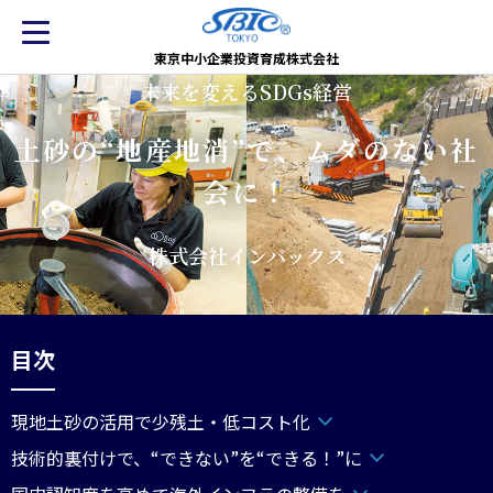
東京中小企業投資育成株式会社
未来を変えるSDGs経営
土砂の“地産地消”で、ムダのない社
会に！
株式会社インバックス
目次
現地土砂の活用で少残土・低コスト化
技術的裏付けで、“できない”を“できる！”に