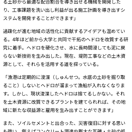
る土砂から最適な配合割合を導き出せる機械を開発した
り、工事課題を洗い出し利益が出る施工計画を導き出すシ
ステムを開発することができます」
過疎化が進む地域の活性化に貢献するアイデアも温めてい
る。4年ほど前から大学と共同で干拓のヘドロを改質する研
究に着手。ヘドロを硬化させ、水に長時間浸しても泥に戻
らない新技術を生み出した。現在、堤防工事などの土木資
源として、それらを活用する道を探っている。
「漁港は定期的に浚渫（しゅんせつ。水底の土砂を掘り取
ること）しないとヘドロが溜まって漁船が入れなくなりま
す。しかし、現状浚渫したヘドロは捨てるしかない。それ
を土木資源に改質できるプラントを建てられれば、その地
域に新たな収益源と雇用を生み出すことができます」
また、ソイルセメントと出合った、災害復旧に対する思い
も強い。例えばコンクリート調達や膨大な瓦礫・土砂の処