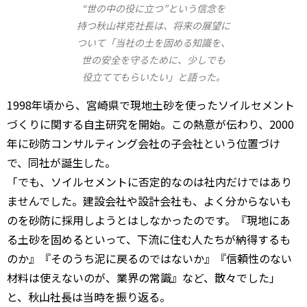
“世の中の役に立つ”という信念を
持つ秋山祥克社長は、将来の展望に
ついて「当社の土を固める知識を、
世の安全を守るために、少しでも
役立ててもらいたい」と語った。
1998年頃から、宮崎県で現地土砂を使ったソイルセメント
づくりに関する自主研究を開始。この熱意が伝わり、2000
年に砂防コンサルティング会社の子会社という位置づけ
で、同社が誕生した。
「でも、ソイルセメントに否定的なのは社内だけではあり
ませんでした。建設会社や設計会社も、よく分からないも
のを砂防に採用しようとはしなかったのです。『現地にあ
る土砂を固めるといって、下流に住む人たちが納得するも
のか』『そのうち泥に戻るのではないか』『信頼性のない
材料は使えないのが、業界の常識』など、散々でした」
と、秋山社長は当時を振り返る。