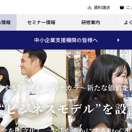
資料請求
ニ
ち情報
セミナー情報
研修案内
よ
中小企業支援機関の皆様へ
くする“デザイン”のチカラ～新たな価値を
“ビジネスモデル”を設
念を明文化し、生活を豊かにするBtoC