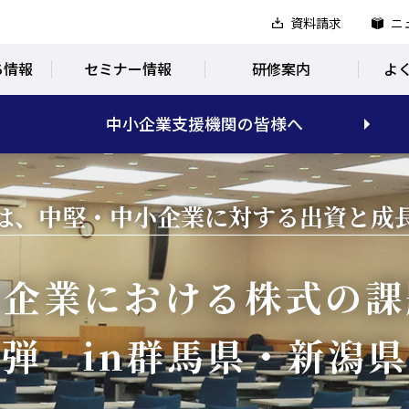
資料請求
ニ
ち情報
セミナー情報
研修案内
よ
中小企業支援機関の皆様へ
は、中堅・中小企業に対する出資と
成
小企業における
株式の課
弾 in群馬県・新潟県