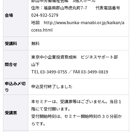
郡山市労働福祉会館 3階大ホール
住所：福島県郡山市虎丸町7-7 代表電話番号
会場
024-932-5279
地図 http://www.bunka-manabi.or.jp/kaikan/a
ccess.html
受講料
無料
東京中小企業投資育成㈱ ビジネスサポート部
問合せ
山下
TEL 03-3499-0755 ／ FAX 03-3499-0819
申込み〆切
申込受付終了しました
り
本セミナーは、受講票等はございません。当日１
階にて受付願います。
受講票
受付開始時刻は、セミナー開始時刻の３０分前か
らです。