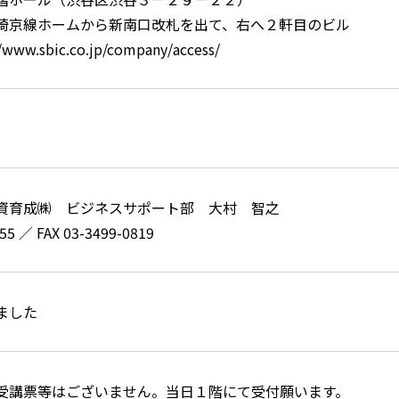
埼京線ホームから新南口改札を出て、右へ２軒目のビル
ww.sbic.co.jp/company/access/
資育成㈱ ビジネスサポート部 大村 智之
55 ／ FAX 03-3499-0819
ました
受講票等はございません。当日１階にて受付願います。