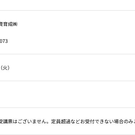
資育成㈱
1073
日（火）
受講票はございません。定員超過などお受付できない場合のみ