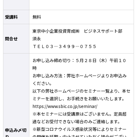
受講料
無料
東京中小企業投資育成㈱ ビジネスサポート部
問合せ
須永
ＴＥＬ０３―３４９９―０７５５
お申し込み締め切り：５月２８日（木）午前１０
時
お申し込み方法：弊社ホームページよりお申込み
ください。
以下の弊社ホームページのセミナー一覧より、本セ
ミナーを選択し、お手続きをお願いいたします。
https://www.sbic.co.jp/seminar/
※本セミナーには受講票はございません。定員超
過などお受付できない場合のみご連絡します。
※新型コロナウイルス感染状況等によりセミナー
申込み〆切
り
の開催を延期・中止させていただく場合がござい