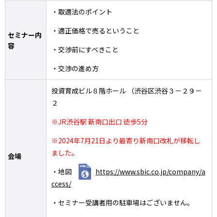
・取適法のポイント
・適正価格で売るということ
セミナー内
容
・交渉前にすべきこと
・交渉の進め方
投資育成ビル８階ホール （渋谷区渋谷３－２９－
２
※JR渋谷駅 新南口出口 徒歩5分
※2024年7月21日より最寄り新南口改札が移転し
ました。
会場
・地図
https://www.sbic.co.jp/company/a
ccess/
・セミナー受講者用の駐車場はございません。