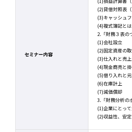
(1)損益計算書
(2)貸借対照表
(3)キャッシュ
(4)複式簿記と
2.「財務３表
(1)会社設立
(2)固定資産の
セミナー内容
(3)仕入れと売上
(4)現金商売と
(5)借り入れと
(6)在庫計上
(7)減価償却
3.「財務分析の
(1)企業にとっ
(2)収益性、