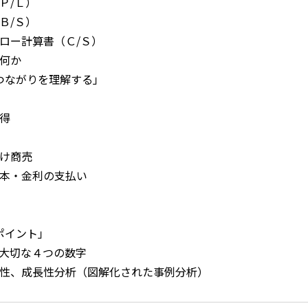
（Ｐ/Ｌ）
（Ｂ/Ｓ）
フロー計算書（Ｃ/Ｓ）
は何か
のつながりを理解する」
取得
掛け商売
元本・金利の支払い
ポイント」
て大切な４つの数字
安定性、成長性分析（図解化された事例分析）