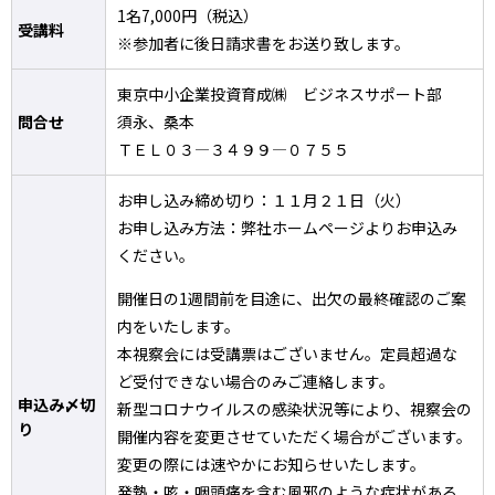
1名7,000円（税込）
受講料
※参加者に後日請求書をお送り致します。
東京中小企業投資育成㈱ ビジネスサポート部
問合せ
須永、桑本
ＴＥＬ０３―３４９９―０７５５
お申し込み締め切り：１１月２１日（火）
お申し込み方法：弊社ホームページよりお申込み
ください。
開催日の1週間前を目途に、出欠の最終確認のご案
内をいたします。
本視察会には受講票はございません。定員超過な
ど受付できない場合のみご連絡します。
申込み〆切
新型コロナウイルスの感染状況等により、視察会の
り
開催内容を変更させていただく場合がございます。
変更の際には速やかにお知らせいたします。
発熱・咳・咽頭痛を含む風邪のような症状がある