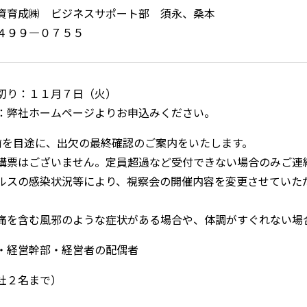
資育成㈱ ビジネスサポート部 須永、桑本
４９９―０７５５
切り：１１月７日（火）
：弊社ホームページよりお申込みください。
前を目途に、出欠の最終確認のご案内をいたします。
講票はございません。定員超過など受付できない場合のみご連
ルスの感染状況等により、視察会の開催内容を変更させていた
。
痛を含む風邪のような症状がある場合や、体調がすぐれない場
・経営幹部・経営者の配偶者
社２名まで）