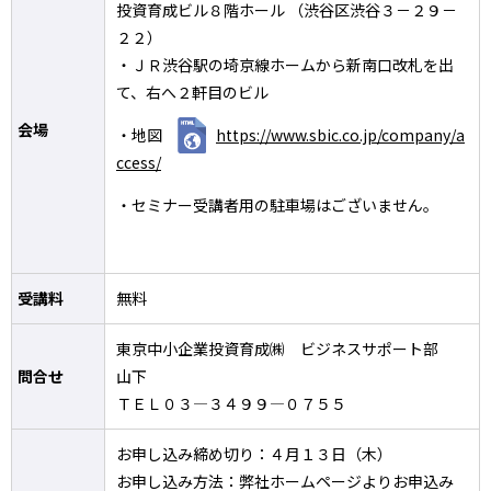
投資育成ビル８階ホール （渋谷区渋谷３－２９－
２２）
・ＪＲ渋谷駅の埼京線ホームから新南口改札を出
て、右へ２軒目のビル
会場
・地図
https://www.sbic.co.jp/company/a
ccess/
・セミナー受講者用の駐車場はございません。
受講料
無料
東京中小企業投資育成㈱ ビジネスサポート部
問合せ
山下
ＴＥＬ０３―３４９９―０７５５
お申し込み締め切り：４月１３日（木）
お申し込み方法：弊社ホームページよりお申込み