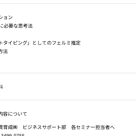
ション
時代に必要な思考法
トタイピング」としてのフェルミ推定
方法
料
内容について
資育成㈱ ビジネスサポート部 各セミナー担当者へ
3499-0755