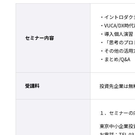
・イントロダク
・VUCA/DX
・導入個人演習
セミナー内容
・「思考のプロ
・その他の活用
・まとめ/Q&A
受講料
投資先企業は無
１．セミナーの
東京中小企業投
お電話：TEL 03-