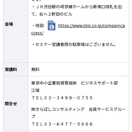
・ＪＲ渋谷駅の埼京線ホームから新南口改札を出
て、右へ２軒目のビル
会場
・地図
https://www.sbic.co.jp/company/a
ccess/
・セミナー受講者用の駐車場はございません。
受講料
無料
東京中小企業投資育成㈱ ビジネスサポート部
江場
ＴＥＬ０３―３４９９―０７５５
問合せ
㈱きらぼしコンサルティング 会員サービスグルー
プ
ＴＥＬ０３―６４７７―５８８６