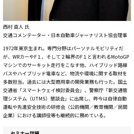
西村 直人 氏
交通コメンテーター・日本自動車ジャーナリスト協会理事
1972年東京生まれ。専門分野はパーソナルモビリティだ
が、WRカーやF１、そして２輪界のF１と言われるMotoGP
マシンでのサーキット走行をこなす他、ハイブリッド路線
バスやハイブリッド電車など、物流や環境に関する取材を
多数担当。過去には大型商用車の開発業務も行った。国土
交通省「スマートウェイ検討委員会」、警察庁「新交通管
理システム（UTMS）懇談会」に出席し、昨今は自律自動
運転や先進安全技術の研修会（公的機関／教育機関／民間
企業）における講師役等も継続的に務めている。
セミナー詳細