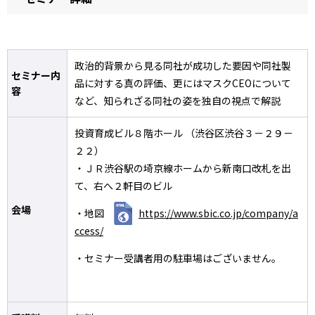
政治的背景から見る同社が成功した要因や同社製
セミナー内
品に対する真の評価、更にはマスクCEOについて
容
など、知られざる同社の姿を独自の視点で解説
投資育成ビル８階ホール （渋谷区渋谷３－２９－
２２）
・ＪＲ渋谷駅の埼京線ホームから新南口改札を出
て、右へ２軒目のビル
会場
・地図
https://www.sbic.co.jp/company/a
ccess/
・セミナー受講者用の駐車場はございません。