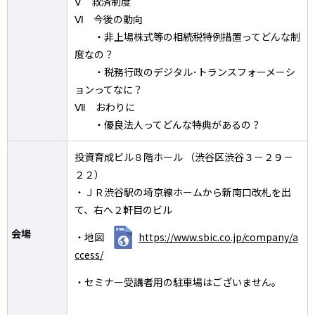
Ⅴ 救済制度
Ⅵ 今後の動向
・非上場株式等の相続税特例措置ってどんな制
度なの？
・税務行政のデジタル･トランスフォーメーシ
ョンってなに？
Ⅶ おわりに
・優良法人ってどんな特典があるの？
投資育成ビル８階ホール （渋谷区渋谷３－２９－
２２）
・ＪＲ渋谷駅の埼京線ホームから新南口改札を出
て、右へ２軒目のビル
会場
・地図
https://www.sbic.co.jp/company/a
ccess/
・セミナー受講者用の駐車場はございません。