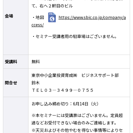
て、右へ２軒目のビル
会場
・地図
https://www.sbic.co.jp/company/a
ccess/
・セミナー受講者用の駐車場はございません。
受講料
無料
東京中小企業投資育成㈱ ビジネスサポート部
問合せ
鈴木
ＴＥＬ０３―３４９９―０７５５
お申し込み締め切り：6月14日（火）
※本セミナーには受講票はございません。定員超
過などお受付できない場合のみご連絡します。
※天災およびその他やむを得ない事情等によりセ