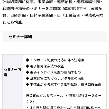
計顧問業務に従事。事業承継・連結納税・組織再編税務・
戦略的税務等のセミナーを年間30-50本登壇する。著書多
数、日経新聞・日経産業新聞・日刊工業新聞・税務弘報な
どにも執筆。
セミナー詳細
◆ インボイス制度の対応に伴う注意点
◆ 電子帳簿保存法の改正
セミナー内
◆ 電子インボイス制度の目指すもの
容
◆ 企業経営におけるデジタル化の活用
◆ 本改正から考慮すべき価格転嫁、粗利益確保策
投資育成ビル８階ホール （渋谷区渋谷３－２９－
２２）
・ＪＲ渋谷駅の埼京線ホームから新南口改札を出