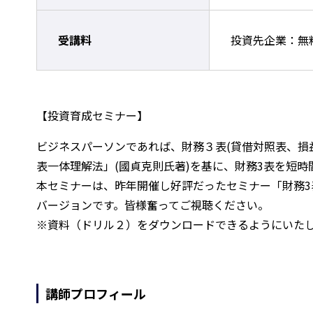
受講料
投資先企業：無
【投資育成セミナー】
ビジネスパーソンであれば、財務３表(貸借対照表、損
表一体理解法」(國貞克則氏著)を基に、財務3表を短
本セミナーは、昨年開催し好評だったセミナー「財務3
バージョンです。皆様奮ってご視聴ください。
※資料（ドリル２）をダウンロードできるようにいた
講師プロフィール