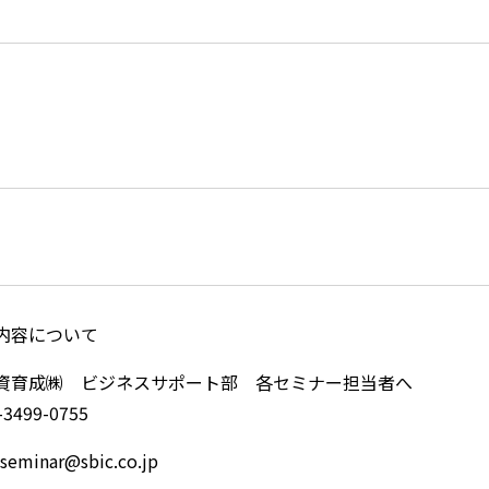
内容について
資育成㈱ ビジネスサポート部 各セミナー担当者へ
3499-0755
minar@sbic.co.jp