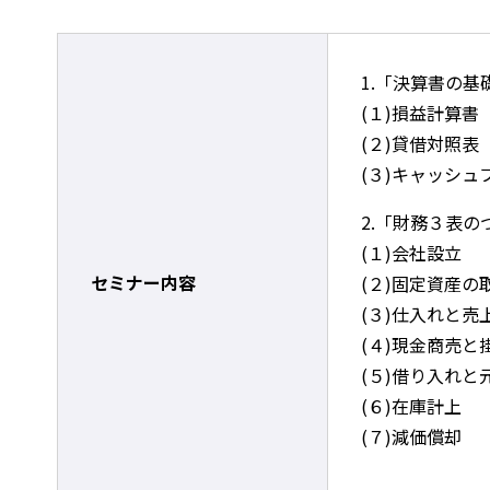
1.「決算書の基
(１)損益計算書
(２)貸借対照表
(３)キャッシュ
2.「財務３表
(１)会社設立
セミナー内容
(２)固定資産の
(３)仕入れと売
(４)現金商売と
(５)借り入れ
(６)在庫計上
(７)減価償却