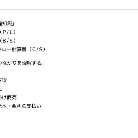
礎知識」
（Ｐ/Ｌ）
（Ｂ/Ｓ）
フロー計算書（Ｃ/Ｓ）
のつながりを理解する」
取得
上
掛け商売
と元本・金利の支払い