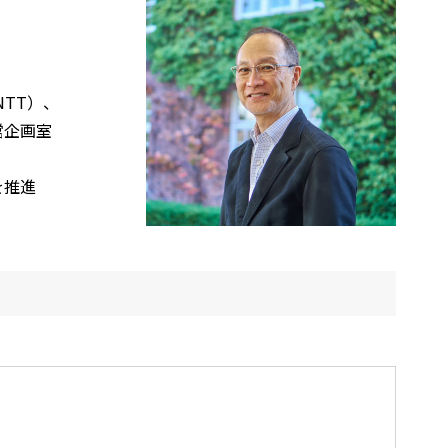
TT）、
営企画室
を推進