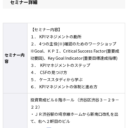
セミナー詳細
【セミナー内容】
１． KPIマネジメントの勘所
２． 4つの主役(※)確認のためのワークショップ
※Goal、ＫＰＩ、Critical Success Factor(重要成
セミナー内
功要因)、Key Goal Indicator(重要目標達成指標)
容
３． KPIマネジメントのステップ
４． CSFの見つけ方
５． ケーススタディから学ぶ
６． KPIマネジメントの体制と進め方
投資育成ビル８階ホール （渋谷区渋谷３－２９－
２２）
・ＪＲ渋谷駅の埼京線ホームから新南口改札を出
て、右へ２軒目のビル