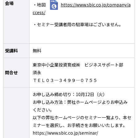
会場
・地図
https://www.sbic.co.jp/company/a
ccess/
・セミナー受講者用の駐車場はございません。
受講料
無料
東京中小企業投資育成㈱ ビジネスサポート部
問合せ
須永
ＴＥＬ０３―３４９９―０７５５
お申し込み締め切り：10月12日（火）
お申し込み方法：弊社ホームページよりお申込み
ください。
以下の弊社ホームページのセミナー一覧より、本セ
ミナーを選択し、お手続きをお願いいたします。
https://www.sbic.co.jp/seminar/