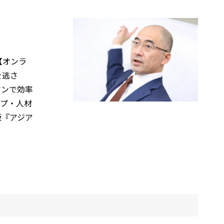
【オンラ
を逃さ
マンで効率
ップ・人材
版『アジア