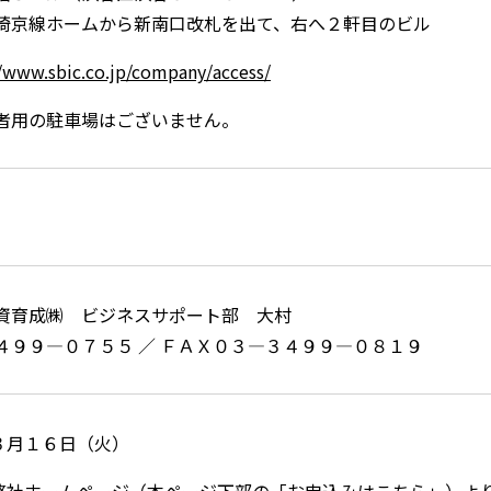
埼京線ホームから新南口改札を出て、右へ２軒目のビル
//www.sbic.co.jp/company/access/
者用の駐車場はございません。
資育成㈱ ビジネスサポート部 大村
４９９―０７５５ ／ ＦＡＸ０３―３４９９―０８１９
３月１６日（火）