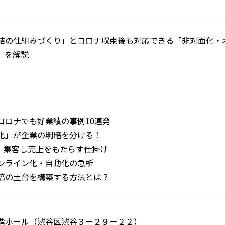
結の仕組みづくり」とコロナ収束後も対応できる「非対面化・
」を解説
コロナでも好業績の事例10連発
化」が企業の明暗を分ける！
日、集客し売上をもたらす仕掛け
ンライン化・自動化の急所
倍の土台を構築する方法とは？
階ホール（渋谷区渋谷３－２９－２２）