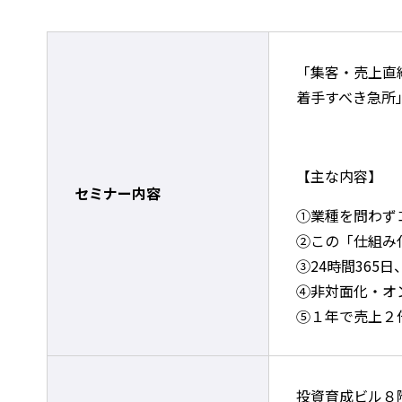
「集客・売上直
着手すべき急所
【主な内容】
セミナー内容
①業種を問わず
②この「仕組み
③24時間365
④非対面化・オ
⑤１年で売上２
投資育成ビル８