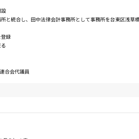
開設
事務所と統合し、田中法律会計事務所として事務所を台東区浅草
士登録
至る
士連合会代議員