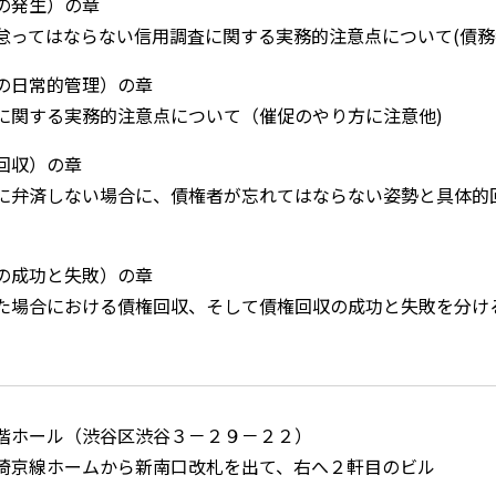
の発生）の章
怠ってはならない信用調査に関する実務的注意点について(債
の日常的管理）の章
に関する実務的注意点について（催促のやり方に注意他)
回収）の章
に弁済しない場合に、債権者が忘れてはならない姿勢と具体的
の成功と失敗）の章
た場合における債権回収、そして債権回収の成功と失敗を分け
階ホール（渋谷区渋谷３－２９－２２）
埼京線ホームから新南口改札を出て、右へ２軒目のビル