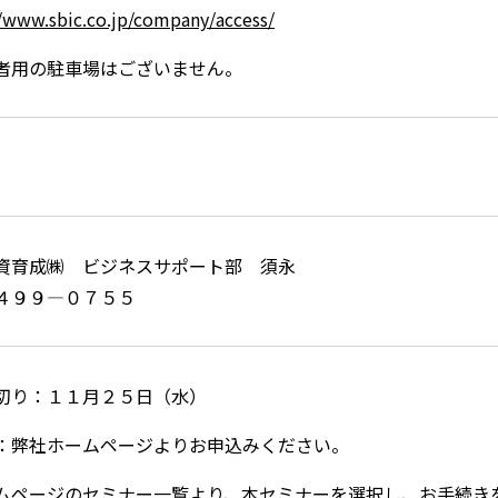
//www.sbic.co.jp/company/access/
者用の駐車場はございません。
資育成㈱ ビジネスサポート部 須永
４９９―０７５５
切り：１１月２５日（水）
：弊社ホームページよりお申込みください。
ムページのセミナー一覧より、本セミナーを選択し、お手続き