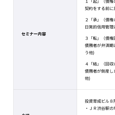
１「起」（債権
契約をする前に
２「承」（債権
日常的信用管理
セミナー内容
３「転」（債権
債務者が弁済期
う他)
４「結」（回収
債務者が倒産し
他)
投資育成ビル８
・ＪＲ渋谷駅の