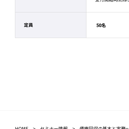
定員
50名
HOME
>
セミナー情報
> 債権回収の基本と実務～