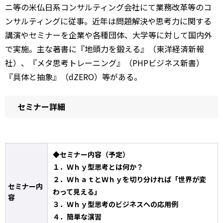
ニ等の米仏日系コンサルティング会社にて業務改革等のコ
ンサルティングに従事。近年は問題解決や思考力に関する
講演やセミナーを企業や各種団体、大学等に対して国内外
で実施。主な著書に『地頭力を鍛える』（東洋経済新報
社）、『メタ思考トレーニング』（PHPビジネス新書）
『具体と抽象』（dZERO）等がある。
セミナー詳細
◆セミナー内容（予定）
１．Ｗｈｙ型思考とは何か？
２．ＷｈａｔとＷｈｙを切り分ければ「世界が変
セミナー内
わって見える」
容
３．Ｗｈｙ型思考のビジネスへの応用例
４．簡単な演習