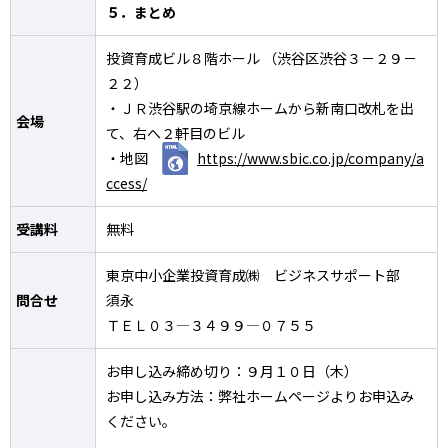
５．まとめ
投資育成ビル８階ホール （渋谷区渋谷３－２９－
２２）
・ＪＲ渋谷駅の埼京線ホームから新南口改札を出
会場
て、右へ２軒目のビル
・地図
https://www.sbic.co.jp/company/a
ccess/
受講料
無料
東京中小企業投資育成㈱ ビジネスサポート部
問合せ
須永
ＴＥＬ０３―３４９９―０７５５
お申し込み締め切り：９月１０日（木）
お申し込み方法：弊社ホームページよりお申込み
ください。