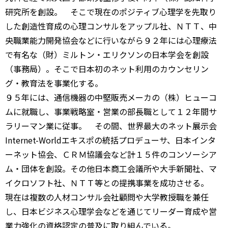
研究所を創設。 そこで現在のポジティブ心理学を先取り
した創造性育成の心理コンサルをアップル社、ＮＴＴ、中
央職業能力開発協会などに行いながら９２年には心理療法
で有名な（財）ミルトン・エリクソンの日本学会を創設
（事務局）。そこで日本初のネット利用のカウンセリン
グ・教育法を事業化する。
９５年には、通信機器の中堅販売メーカの（株）ヒューコ
ムに就職し、事業戦略室・営業の部長職として１２年間サ
ラリーマン業に従事。 その間、世界最大のネット展示会
Internet-Worldエキスポの統括プロデューサ、日本インタ
ーネット協会、ＣＲＭ協議会など計１５件のコンソーシア
ム・団体を創設。その他日本商工会議所や大手新聞社、マ
イクロソフト社、ＮＴＴ等との提携事業を成功させる。
現在は複数の人材コンサル会社顧問や大学教授職を兼任
し、日本ビジネス心理学会などを通じてリーダー育成や営
業力強化の資格認定の普及に取り組んでいる。