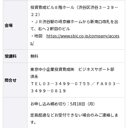
投資育成ビル８階ホール（渋谷区渋谷３－２９－
２２）
・ＪＲ渋谷駅の埼京線ホームから新南口改札を出
会場
て、右へ２軒目のビル
・地図
https://www.sbic.co.jp/company/acces
s/
受講料
無料
東京中小企業投資育成㈱ ビジネスサポート部
須永
問合せ
ＴＥＬ０３―３４９９―０７５５ ／ ＦＡＸ０３―
３４９９―０８１９
お申し込み締め切り：5月18日（月）
定員超過などお受付できない場合のみご連絡しま
す。