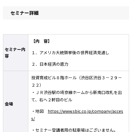
セミナー詳細
【内 容】
セミナー内
１．アメリカ大統領挙後の世界経済見通し
容
２．日本経済の底力
投資育成ビル８階ホール（渋谷区渋谷３－２９－
２２）
・ＪＲ渋谷駅の埼京線ホームから新南口改札を出
て、右へ２軒目のビル
会場
・地図
https://www.sbic.co.jp/company/acces
s/
・セミナー受講者用の駐車場はございません。