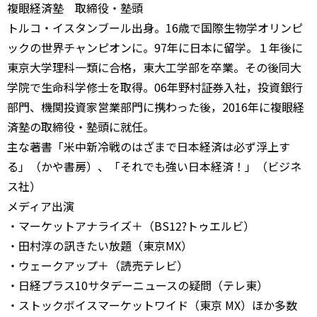
複眼経済塾 取締役・塾頭
トルコ・イスタンブール出身。16歳で国際生物学オリンピ
ックの世界チャンピオンに。97年に日本に留学。１年後に
東京大学理科一類に合格，東大工学部を卒業。その後同大
学院で生命科学修士を取得。06年野村証券入社，投資銀行
部門、機関投資家営業部門に携わった後，2016年に複眼経
済塾の取締役・塾頭に就任。
主な著書「米中新冷戦のはざまで日本経済は必ず浮上す
る」（かや書房）、「それでも強い日本経済！」（ビジネ
ス社）
メディア出演
・マーケットアナライズ＋（BS12?トゥエルビ）
・田村淳の訊きたい放題（東京MX）
・ウェークアップ＋（読売テレビ）
・日経プラス10サタデーニュースの疑問（テレ東）
・ストックボイスマーケットワイド（東京 MX）ほか多数