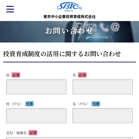
東京中小企業投資育成株式会社
お問い合わせ
投資育成制度の活用に関するお問い合わせ
姓
必須
名
必須
姓（かな）
任意
名（かな）
任意
会社・組織名
必須