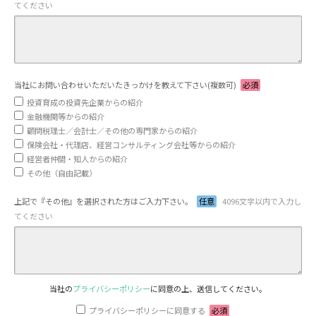
てください
当社にお問い合わせいただいたきっかけを教えて下さい(複数可)
必須
投資育成の投資先企業からの紹介
金融機関等からの紹介
顧問税理士／会計士／その他の専門家からの紹介
保険会社・代理店、経営コンサルティング会社等からの紹介
経営者仲間・知人からの紹介
その他（自由記載）
上記で『その他』を選択された方はご入力下さい。
任意
4096文字以内で入力し
てください
当社の
プライバシーポリシー
に同意の上、送信してください。
プライバシーポリシーに同意する
必須