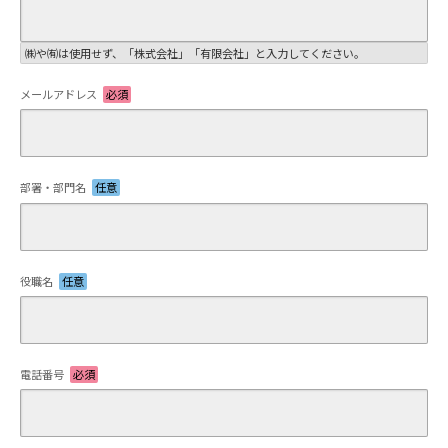
㈱や㈲は使用せず、「株式会社」「有限会社」と入力してください。
メールアドレス
必須
部署・部門名
任意
役職名
任意
電話番号
必須