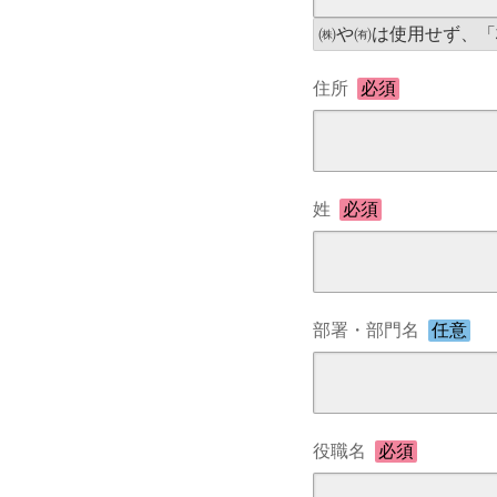
㈱や㈲は使用せず、「
住所
必須
姓
必須
部署・部門名
任意
役職名
必須