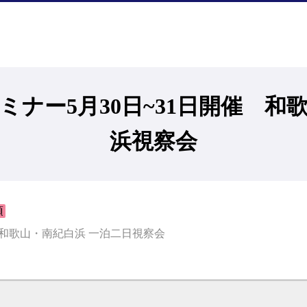
ミナー5月30日~31日開催 和
浜視察会
須
催 和歌山・南紀白浜 一泊二日視察会